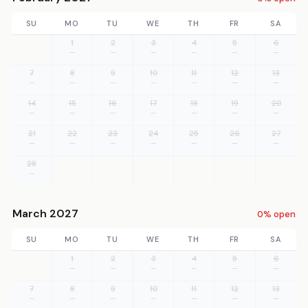
SU
MO
TU
WE
TH
FR
SA
1
2
3
4
5
6
—
—
—
—
—
—
7
8
9
10
11
12
13
—
—
—
—
—
—
—
14
15
16
17
18
19
20
—
—
—
—
—
—
—
21
22
23
24
25
26
27
—
—
—
—
—
—
—
28
—
March 2027
0% open
SU
MO
TU
WE
TH
FR
SA
1
2
3
4
5
6
—
—
—
—
—
—
7
8
9
10
11
12
13
—
—
—
—
—
—
—