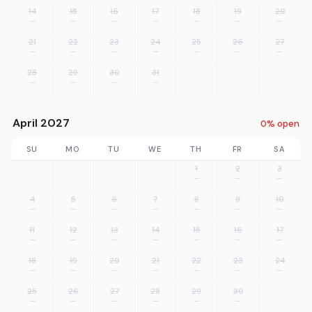
14
15
16
17
18
19
20
—
—
—
—
—
—
—
21
22
23
24
25
26
27
—
—
—
—
—
—
—
28
29
30
31
—
—
—
—
April 2027
0% open
SU
MO
TU
WE
TH
FR
SA
1
2
3
—
—
—
4
5
6
7
8
9
10
—
—
—
—
—
—
—
11
12
13
14
15
16
17
—
—
—
—
—
—
—
18
19
20
21
22
23
24
—
—
—
—
—
—
—
25
26
27
28
29
30
—
—
—
—
—
—