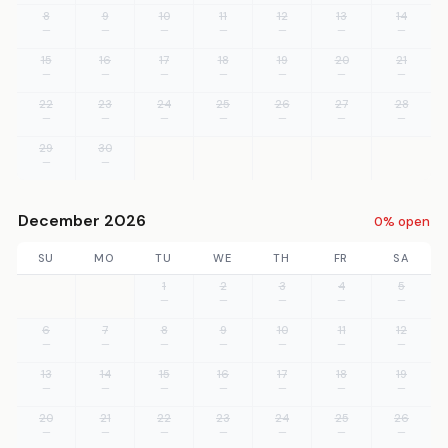
8
9
10
11
12
13
14
—
—
—
—
—
—
—
15
16
17
18
19
20
21
—
—
—
—
—
—
—
22
23
24
25
26
27
28
—
—
—
—
—
—
—
29
30
—
—
December 2026
0% open
SU
MO
TU
WE
TH
FR
SA
1
2
3
4
5
—
—
—
—
—
6
7
8
9
10
11
12
—
—
—
—
—
—
—
13
14
15
16
17
18
19
—
—
—
—
—
—
—
20
21
22
23
24
25
26
—
—
—
—
—
—
—