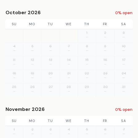
October 2026
0% open
SU
MO
TU
WE
TH
FR
SA
1
2
3
—
—
—
4
5
6
7
8
9
10
—
—
—
—
—
—
—
11
12
13
14
15
16
17
—
—
—
—
—
—
—
18
19
20
21
22
23
24
—
—
—
—
—
—
—
25
26
27
28
29
30
31
—
—
—
—
—
—
—
November 2026
0% open
SU
MO
TU
WE
TH
FR
SA
1
2
3
4
5
6
7
—
—
—
—
—
—
—