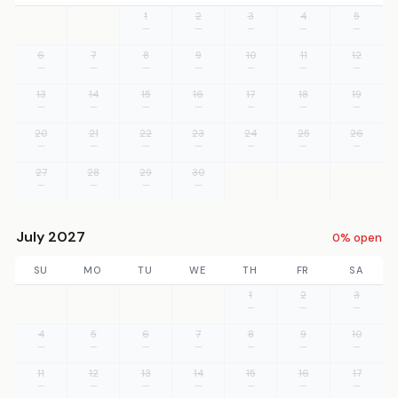
1
2
3
4
5
—
—
—
—
—
6
7
8
9
10
11
12
—
—
—
—
—
—
—
13
14
15
16
17
18
19
—
—
—
—
—
—
—
20
21
22
23
24
25
26
—
—
—
—
—
—
—
27
28
29
30
—
—
—
—
July 2027
0% open
SU
MO
TU
WE
TH
FR
SA
1
2
3
—
—
—
4
5
6
7
8
9
10
—
—
—
—
—
—
—
11
12
13
14
15
16
17
—
—
—
—
—
—
—