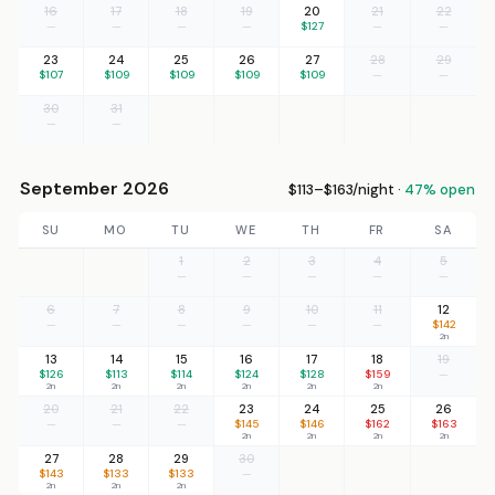
16
17
18
19
20
21
22
—
—
—
—
$127
—
—
23
24
25
26
27
28
29
$107
$109
$109
$109
$109
—
—
30
31
—
—
September 2026
$113–$163/night ·
47% open
SU
MO
TU
WE
TH
FR
SA
1
2
3
4
5
—
—
—
—
—
6
7
8
9
10
11
12
—
—
—
—
—
—
$142
2n
13
14
15
16
17
18
19
$126
$113
$114
$124
$128
$159
—
2n
2n
2n
2n
2n
2n
20
21
22
23
24
25
26
—
—
—
$145
$146
$162
$163
2n
2n
2n
2n
27
28
29
30
$143
$133
$133
—
2n
2n
2n