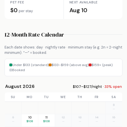
PET FEE
NEXT AVAILABLE
$0
Aug 10
per stay
12-Month Rate Calendar
Each date shows: day · nightly rate · minimum stay (e.g. 2n = 2-night
minimum). “—” = booked.
Under $133 (standard)
$133–$159 (above avg)
$159+ (peak)
Booked
August 2026
$107–$127/night ·
33% open
SU
MO
TU
WE
TH
FR
SA
8
—
9
10
11
12
13
14
15
—
$108
$108
—
—
—
—