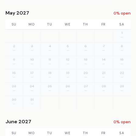
May 2027
0% open
SU
MO
TU
WE
TH
FR
SA
1
—
2
3
4
5
6
7
8
—
—
—
—
—
—
—
9
10
11
12
13
14
15
—
—
—
—
—
—
—
16
17
18
19
20
21
22
—
—
—
—
—
—
—
23
24
25
26
27
28
29
—
—
—
—
—
—
—
30
31
—
—
June 2027
0% open
SU
MO
TU
WE
TH
FR
SA