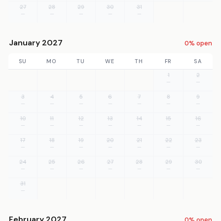
27
28
29
30
31
—
—
—
—
—
January 2027
0% open
SU
MO
TU
WE
TH
FR
SA
1
2
—
—
3
4
5
6
7
8
9
—
—
—
—
—
—
—
10
11
12
13
14
15
16
—
—
—
—
—
—
—
17
18
19
20
21
22
23
—
—
—
—
—
—
—
24
25
26
27
28
29
30
—
—
—
—
—
—
—
31
—
February 2027
0% open