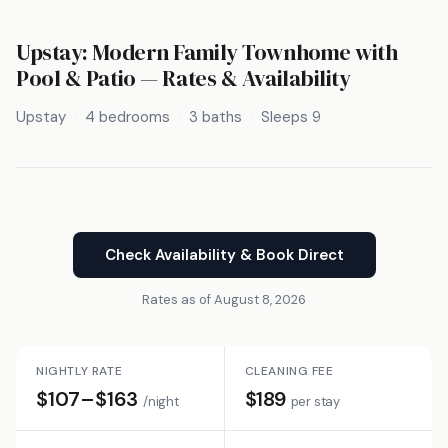
Upstay: Modern Family Townhome with
Pool & Patio — Rates & Availability
Upstay
4 bedrooms
3 baths
Sleeps 9
Check Availability & Book Direct
Rates as of August 8, 2026
NIGHTLY RATE
CLEANING FEE
$107–$163
$189
/night
per stay