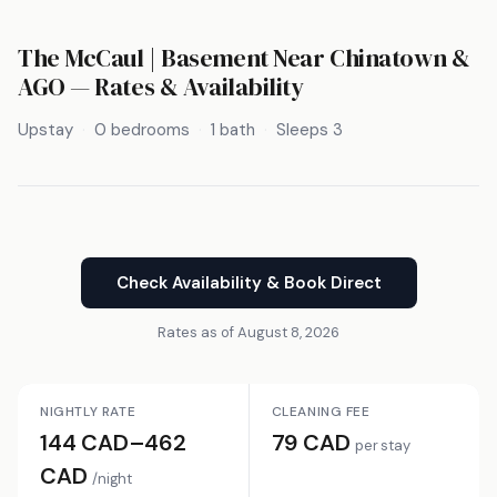
The McCaul | Basement Near Chinatown &
AGO — Rates & Availability
Upstay
0 bedrooms
1 bath
Sleeps 3
Check Availability & Book Direct
Rates as of August 8, 2026
NIGHTLY RATE
CLEANING FEE
144 CAD–462
79 CAD
per stay
CAD
/night