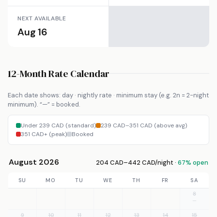
NEXT AVAILABLE
Aug 16
12-Month Rate Calendar
Each date shows: day · nightly rate · minimum stay (e.g. 2n = 2-night
minimum). “—” = booked.
Under 239 CAD (standard)
239 CAD–351 CAD (above avg)
351 CAD+ (peak)
Booked
August 2026
204 CAD–442 CAD/night ·
67% open
SU
MO
TU
WE
TH
FR
SA
8
—
9
10
11
12
13
14
15