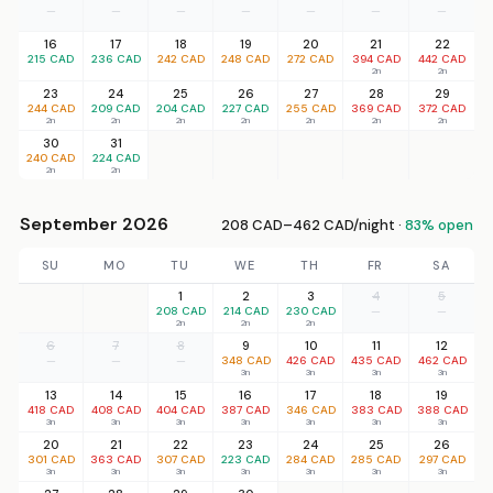
—
—
—
—
—
—
—
16
17
18
19
20
21
22
215 CAD
236 CAD
242 CAD
248 CAD
272 CAD
394 CAD
442 CAD
2n
2n
23
24
25
26
27
28
29
244 CAD
209 CAD
204 CAD
227 CAD
255 CAD
369 CAD
372 CAD
2n
2n
2n
2n
2n
2n
2n
30
31
240 CAD
224 CAD
2n
2n
September 2026
208 CAD–462 CAD/night ·
83% open
SU
MO
TU
WE
TH
FR
SA
1
2
3
4
5
208 CAD
214 CAD
230 CAD
—
—
2n
2n
2n
6
7
8
9
10
11
12
—
—
—
348 CAD
426 CAD
435 CAD
462 CAD
3n
3n
3n
3n
13
14
15
16
17
18
19
418 CAD
408 CAD
404 CAD
387 CAD
346 CAD
383 CAD
388 CAD
3n
3n
3n
3n
3n
3n
3n
20
21
22
23
24
25
26
301 CAD
363 CAD
307 CAD
223 CAD
284 CAD
285 CAD
297 CAD
3n
3n
3n
3n
3n
3n
3n