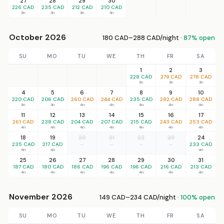
27
28
29
30
226 CAD
235 CAD
212 CAD
210 CAD
3n
3n
3n
3n
October 2026
180 CAD–288 CAD/night ·
87% open
SU
MO
TU
WE
TH
FR
SA
1
2
3
228 CAD
279 CAD
278 CAD
3n
3n
3n
4
5
6
7
8
9
10
220 CAD
206 CAD
260 CAD
244 CAD
235 CAD
282 CAD
288 CAD
3n
3n
4n
4n
4n
4n
4n
11
12
13
14
15
16
17
261 CAD
238 CAD
204 CAD
207 CAD
215 CAD
243 CAD
253 CAD
4n
4n
4n
4n
4n
4n
4n
18
19
20
21
22
23
24
235 CAD
217 CAD
—
—
—
—
233 CAD
4n
4n
4n
25
26
27
28
29
30
31
187 CAD
180 CAD
186 CAD
196 CAD
196 CAD
216 CAD
213 CAD
4n
4n
4n
4n
4n
4n
4n
November 2026
149 CAD–234 CAD/night ·
100% open
SU
MO
TU
WE
TH
FR
SA