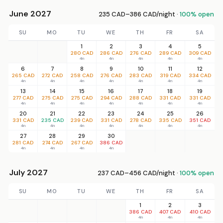
June 2027
235 CAD–386 CAD/night ·
100% open
SU
MO
TU
WE
TH
FR
SA
1
2
3
4
5
280 CAD
286 CAD
276 CAD
289 CAD
309 CAD
4n
4n
4n
4n
4n
6
7
8
9
10
11
12
265 CAD
272 CAD
258 CAD
276 CAD
283 CAD
319 CAD
334 CAD
4n
4n
4n
4n
4n
4n
4n
13
14
15
16
17
18
19
277 CAD
275 CAD
275 CAD
294 CAD
288 CAD
331 CAD
331 CAD
4n
4n
4n
4n
4n
4n
4n
20
21
22
23
24
25
26
331 CAD
235 CAD
239 CAD
331 CAD
278 CAD
335 CAD
351 CAD
4n
4n
4n
4n
4n
4n
4n
27
28
29
30
281 CAD
274 CAD
267 CAD
386 CAD
4n
4n
4n
4n
July 2027
237 CAD–456 CAD/night ·
100% open
SU
MO
TU
WE
TH
FR
SA
1
2
3
386 CAD
407 CAD
410 CAD
4n
4n
4n