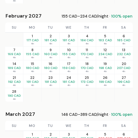
4n
February 2027
155 CAD–234 CAD/night ·
100% open
SU
MO
TU
WE
TH
FR
SA
1
2
3
4
5
6
177 CAD
181 CAD
181 CAD
184 CAD
183 CAD
185 CAD
4n
4n
4n
4n
4n
4n
7
8
9
10
11
12
13
169 CAD
155 CAD
160 CAD
155 CAD
170 CAD
234 CAD
232 CAD
4n
4n
4n
4n
4n
4n
4n
14
15
16
17
18
19
20
189 CAD
180 CAD
180 CAD
159 CAD
170 CAD
198 CAD
207 CAD
4n
4n
4n
4n
4n
4n
4n
21
22
23
24
25
26
27
192 CAD
191 CAD
191 CAD
181 CAD
173 CAD
199 CAD
199 CAD
4n
4n
4n
4n
4n
4n
4n
28
190 CAD
4n
March 2027
146 CAD–389 CAD/night ·
100% open
SU
MO
TU
WE
TH
FR
SA
1
2
3
4
5
6