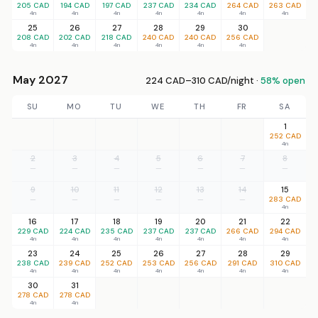
205 CAD
194 CAD
197 CAD
237 CAD
234 CAD
264 CAD
263 CAD
4n
4n
4n
4n
4n
4n
4n
25
26
27
28
29
30
208 CAD
202 CAD
218 CAD
240 CAD
240 CAD
256 CAD
4n
4n
4n
4n
4n
4n
May 2027
224 CAD–310 CAD/night ·
58% open
SU
MO
TU
WE
TH
FR
SA
1
252 CAD
4n
2
3
4
5
6
7
8
—
—
—
—
—
—
—
9
10
11
12
13
14
15
—
—
—
—
—
—
283 CAD
4n
16
17
18
19
20
21
22
229 CAD
224 CAD
235 CAD
237 CAD
237 CAD
266 CAD
294 CAD
4n
4n
4n
4n
4n
4n
4n
23
24
25
26
27
28
29
238 CAD
239 CAD
252 CAD
253 CAD
256 CAD
291 CAD
310 CAD
4n
4n
4n
4n
4n
4n
4n
30
31
278 CAD
278 CAD
4n
4n