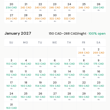
20
21
22
23
24
25
26
234 CAD
242 CAD
240 CAD
246 CAD
243 CAD
246 CAD
224 CAD
4n
4n
4n
4n
4n
4n
4n
27
28
29
30
31
263 CAD
257 CAD
264 CAD
322 CAD
322 CAD
4n
4n
4n
4n
4n
January 2027
150 CAD–268 CAD/night ·
100% open
SU
MO
TU
WE
TH
FR
SA
1
2
268 CAD
268 CAD
4n
4n
3
4
5
6
7
8
9
153 CAD
164 CAD
163 CAD
161 CAD
166 CAD
175 CAD
175 CAD
4n
4n
4n
4n
4n
4n
4n
10
11
12
13
14
15
16
152 CAD
154 CAD
152 CAD
150 CAD
157 CAD
171 CAD
176 CAD
4n
4n
4n
4n
4n
4n
4n
17
18
19
20
21
22
23
161 CAD
160 CAD
154 CAD
155 CAD
162 CAD
180 CAD
183 CAD
4n
4n
4n
4n
4n
4n
4n
24
25
26
27
28
29
30
165 CAD
162 CAD
161 CAD
160 CAD
168 CAD
180 CAD
181 CAD
4n
4n
4n
4n
4n
4n
4n
31
163 CAD