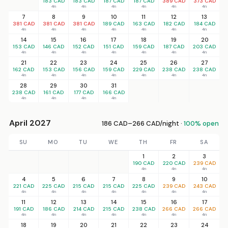
183 CAD
183 CAD
187 CAD
187 CAD
389 CAD
373 CAD
4n
4n
4n
4n
4n
4n
7
8
9
10
11
12
13
381 CAD
381 CAD
381 CAD
189 CAD
163 CAD
182 CAD
184 CAD
4n
4n
4n
4n
4n
4n
4n
14
15
16
17
18
19
20
153 CAD
146 CAD
152 CAD
151 CAD
159 CAD
187 CAD
203 CAD
4n
4n
4n
4n
4n
4n
4n
21
22
23
24
25
26
27
162 CAD
153 CAD
156 CAD
159 CAD
229 CAD
238 CAD
238 CAD
4n
4n
4n
4n
4n
4n
4n
28
29
30
31
238 CAD
161 CAD
177 CAD
166 CAD
4n
4n
4n
4n
April 2027
186 CAD–266 CAD/night ·
100% open
SU
MO
TU
WE
TH
FR
SA
1
2
3
190 CAD
220 CAD
239 CAD
4n
4n
4n
4
5
6
7
8
9
10
221 CAD
225 CAD
215 CAD
215 CAD
225 CAD
239 CAD
243 CAD
4n
4n
4n
4n
4n
4n
4n
11
12
13
14
15
16
17
191 CAD
186 CAD
214 CAD
215 CAD
238 CAD
266 CAD
266 CAD
4n
4n
4n
4n
4n
4n
4n
18
19
20
21
22
23
24