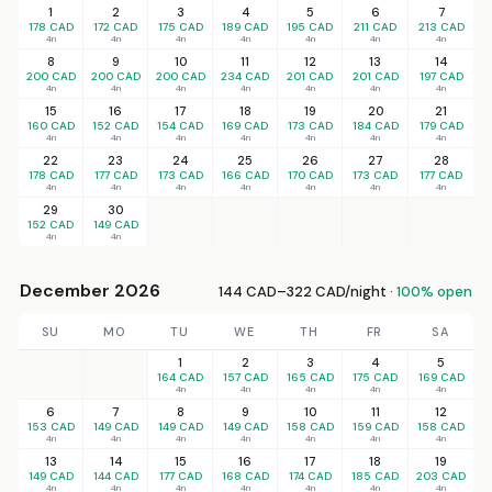
1
2
3
4
5
6
7
178 CAD
172 CAD
175 CAD
189 CAD
195 CAD
211 CAD
213 CAD
4n
4n
4n
4n
4n
4n
4n
8
9
10
11
12
13
14
200 CAD
200 CAD
200 CAD
234 CAD
201 CAD
201 CAD
197 CAD
4n
4n
4n
4n
4n
4n
4n
15
16
17
18
19
20
21
160 CAD
152 CAD
154 CAD
169 CAD
173 CAD
184 CAD
179 CAD
4n
4n
4n
4n
4n
4n
4n
22
23
24
25
26
27
28
178 CAD
177 CAD
173 CAD
166 CAD
170 CAD
173 CAD
177 CAD
4n
4n
4n
4n
4n
4n
4n
29
30
152 CAD
149 CAD
4n
4n
December 2026
144 CAD–322 CAD/night ·
100% open
SU
MO
TU
WE
TH
FR
SA
1
2
3
4
5
164 CAD
157 CAD
165 CAD
175 CAD
169 CAD
4n
4n
4n
4n
4n
6
7
8
9
10
11
12
153 CAD
149 CAD
149 CAD
149 CAD
158 CAD
159 CAD
158 CAD
4n
4n
4n
4n
4n
4n
4n
13
14
15
16
17
18
19
149 CAD
144 CAD
177 CAD
168 CAD
174 CAD
185 CAD
203 CAD
4n
4n
4n
4n
4n
4n
4n