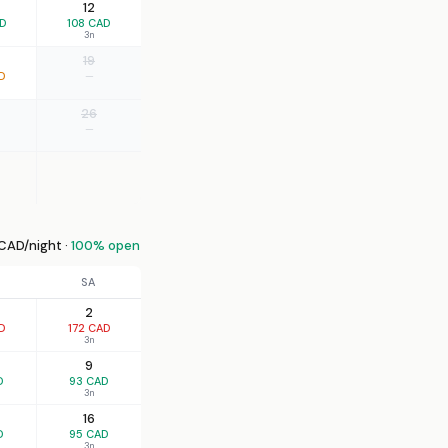
12
AD
108 CAD
3n
19
D
—
26
—
CAD/night ·
100% open
SA
2
D
172 CAD
3n
9
D
93 CAD
3n
16
D
95 CAD
3n