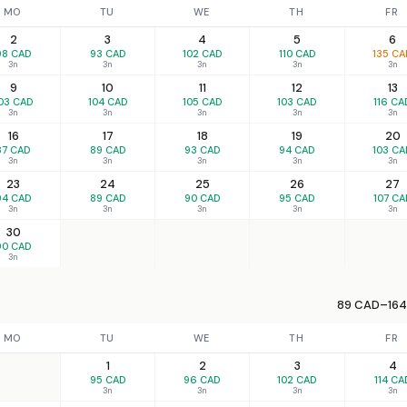
MO
TU
WE
TH
FR
2
3
4
5
6
98 CAD
93 CAD
102 CAD
110 CAD
135 CA
3n
3n
3n
3n
3n
9
10
11
12
13
03 CAD
104 CAD
105 CAD
103 CAD
116 CA
3n
3n
3n
3n
3n
16
17
18
19
20
87 CAD
89 CAD
93 CAD
94 CAD
103 CA
3n
3n
3n
3n
3n
23
24
25
26
27
94 CAD
89 CAD
90 CAD
95 CAD
107 CA
3n
3n
3n
3n
3n
30
90 CAD
3n
89 CAD–164 
MO
TU
WE
TH
FR
1
2
3
4
95 CAD
96 CAD
102 CAD
114 CA
3n
3n
3n
3n