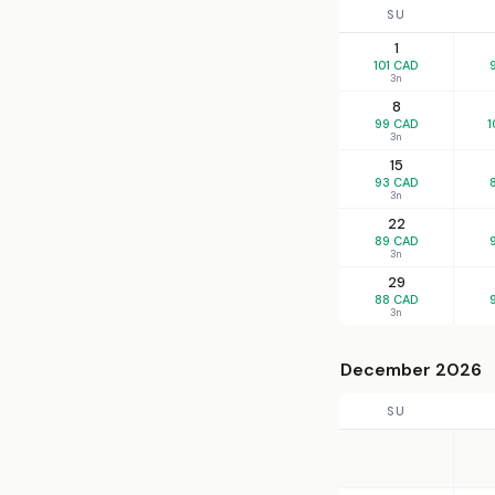
SU
1
101 CAD
3n
8
99 CAD
1
3n
15
93 CAD
3n
22
89 CAD
3n
29
88 CAD
3n
December 2026
SU