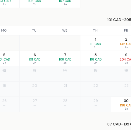
03 CAD
106 CAD
107 CAD
2n
2n
2n
101 CAD–205
MO
TU
WE
TH
FR
1
2
111 CAD
142 CA
2n
2n
5
6
7
8
9
01 CAD
101 CAD
108 CAD
118 CAD
204 C
2n
3n
3n
3n
3n
12
13
14
15
16
—
—
—
—
—
19
20
21
22
23
—
—
—
—
—
26
27
28
29
30
—
—
—
—
138 CA
3n
87 CAD–135 