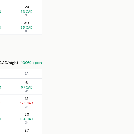
23
D
93 CAD
3n
30
D
95 CAD
3n
CAD/night ·
100% open
SA
6
D
97 CAD
3n
13
D
170 CAD
3n
20
D
104 CAD
3n
27