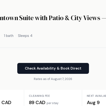
ntown Suite with Patio & City Views 
1 bath
Sleeps 4
Check Availability & Book Direct
Rates as of August 7, 2026
CLEANING FEE
NEXT AVAILA
 CAD
89 CAD
Aug 9
per stay