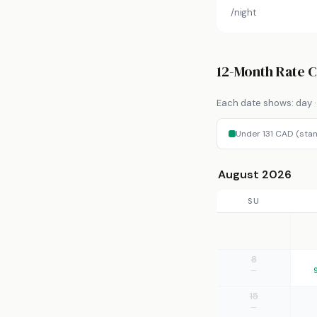
/night
12-Month Rate 
Each date shows: day · 
Under 131 CAD (sta
August 2026
SU
8
—
15
—