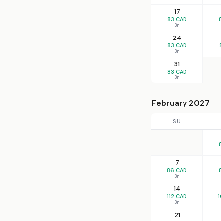
17
83 CAD
3n
24
83 CAD
3n
31
83 CAD
3n
February 2027
SU
7
86 CAD
3n
14
112 CAD
1
3n
21