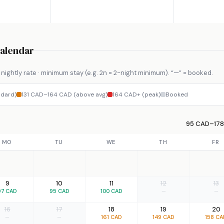
Calendar
nightly rate · minimum stay (e.g. 2n = 2-night minimum). “—” = booked.
ndard)
131 CAD–164 CAD (above avg)
164 CAD+ (peak)
Booked
95 CAD–178
MO
TU
WE
TH
FR
9
10
11
12
13
97 CAD
95 CAD
100 CAD
—
—
16
17
18
19
20
—
—
161 CAD
149 CAD
158 CA