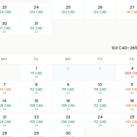
23
24
25
26
27
24 CAD
123 CAD
122 CAD
122 CAD
141 CA
30
31
117 CAD
112 CAD
2n
2n
103 CAD–265
MO
TU
WE
TH
FR
1
2
3
4
111 CAD
—
—
265 C
2n
2n
7
8
9
10
11
39 CAD
112 CAD
115 CAD
118 CAD
143 CA
2n
2n
2n
2n
2n
14
15
16
17
18
08 CAD
108 CAD
109 CAD
112 CAD
146 C
2n
2n
2n
2n
2n
21
22
23
24
25
04 CAD
105 CAD
106 CAD
112 CAD
143 CA
2n
2n
2n
2n
2n
28
29
30