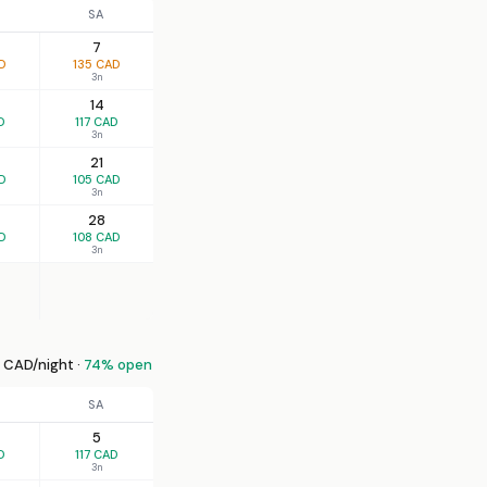
SA
7
D
135 CAD
3n
14
D
117 CAD
3n
21
D
105 CAD
3n
28
D
108 CAD
3n
CAD/night ·
74% open
SA
5
D
117 CAD
3n