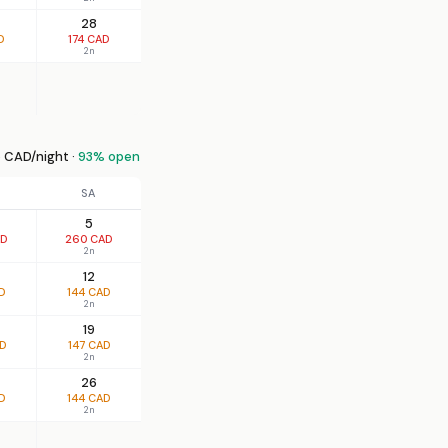
28
D
174 CAD
2n
 CAD/night ·
93% open
SA
5
AD
260 CAD
2n
12
D
144 CAD
2n
19
AD
147 CAD
2n
26
D
144 CAD
2n