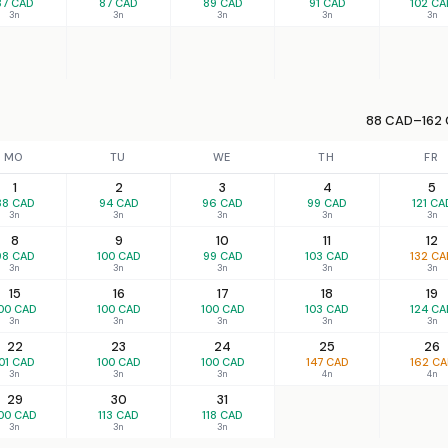
87 CAD
87 CAD
89 CAD
91 CAD
102 CA
3n
3n
3n
3n
3n
88 CAD–162 
MO
TU
WE
TH
FR
1
2
3
4
5
88 CAD
94 CAD
96 CAD
99 CAD
121 CA
3n
3n
3n
3n
3n
8
9
10
11
12
98 CAD
100 CAD
99 CAD
103 CAD
132 CA
3n
3n
3n
3n
3n
15
16
17
18
19
00 CAD
100 CAD
100 CAD
103 CAD
124 CA
3n
3n
3n
3n
3n
22
23
24
25
26
01 CAD
100 CAD
100 CAD
147 CAD
162 C
3n
3n
3n
4n
4n
29
30
31
00 CAD
113 CAD
118 CAD
3n
3n
3n