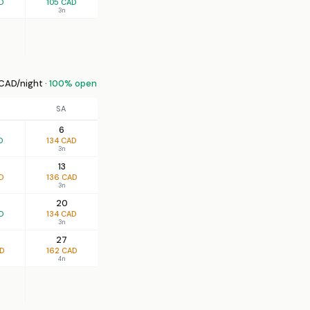
D
105 CAD
3n
CAD/night ·
100% open
SA
6
D
134 CAD
3n
13
D
136 CAD
3n
20
D
134 CAD
3n
27
AD
162 CAD
4n