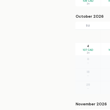
108 CAD
1
2n
October 2026
SU
4
107 CAD
1
2n
11
—
18
—
25
—
November 2026