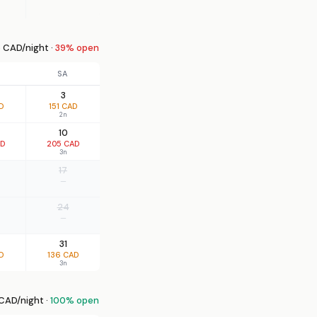
 CAD/night ·
39% open
SA
3
D
151 CAD
2n
10
AD
205 CAD
3n
17
—
24
—
31
D
136 CAD
3n
CAD/night ·
100% open