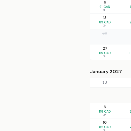
6
91 CAD
3n
13
89 CAD
3n
20
—
27
119 CAD
1
3n
January 2027
SU
3
118 CAD
3n
10
82 CAD
3n