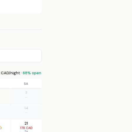
 CAD/night ·
68% open
SA
7
—
14
—
21
D
178 CAD
2n