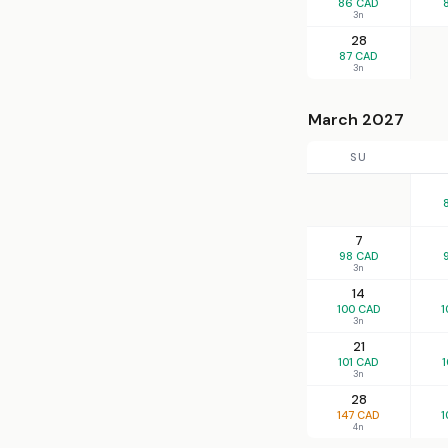
86 CAD
3n
28
87 CAD
3n
March 2027
SU
7
98 CAD
3n
14
100 CAD
1
3n
21
101 CAD
1
3n
28
147 CAD
1
4n