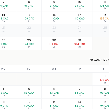
7
8
9
10
11
91 CAD
91 CAD
91 CAD
99 CAD
106 C
3n
3n
3n
3n
3n
14
15
16
17
18
93 CAD
109 CAD
111 CAD
110 CAD
135 CA
3n
3n
3n
3n
3n
21
22
23
24
25
—
—
—
—
—
28
29
30
31
19 CAD
124 CAD
164 CAD
164 CAD
3n
3n
3n
3n
79 CAD–172 
MO
TU
WE
TH
FR
1
172 CA
3n
4
5
6
7
8
89 CAD
85 CAD
83 CAD
83 CAD
93 CA
3n
3n
3n
3n
3n
11
12
13
14
15
79 CAD
80 CAD
81 CAD
82 CAD
94 CA
3n
3n
3n
3n
3n