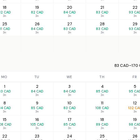
18
19
20
21
22
82 CAD
82 CAD
84 CAD
83 CAD
93 CA
3n
3n
3n
3n
3n
25
26
27
28
29
81 CAD
84 CAD
83 CAD
83 CAD
93 CA
3n
3n
3n
3n
3n
83 CAD–170 
MO
TU
WE
TH
FR
1
2
3
4
5
83 CAD
84 CAD
84 CAD
85 CAD
95 CA
3n
3n
3n
3n
3n
8
9
10
11
12
84 CAD
85 CAD
83 CAD
108 CAD
132 CA
3n
3n
3n
3n
3n
15
16
17
18
19
08 CAD
105 CAD
85 CAD
89 CAD
98 CA
3n
3n
3n
3n
3n
22
23
24
25
26