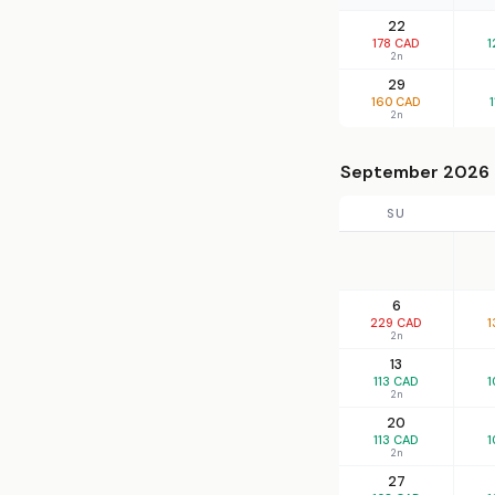
22
178 CAD
1
2n
29
160 CAD
2n
September 2026
SU
6
229 CAD
1
2n
13
113 CAD
1
2n
20
113 CAD
1
2n
27