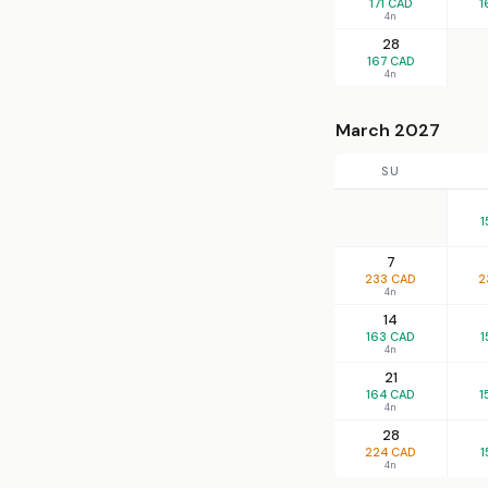
171 CAD
1
4n
28
167 CAD
4n
March 2027
SU
1
7
233 CAD
2
4n
14
163 CAD
1
4n
21
164 CAD
1
4n
28
224 CAD
1
4n