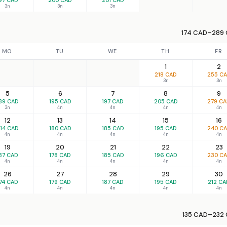
3n
3n
3n
174 CAD–289 
MO
TU
WE
TH
FR
1
2
218 CAD
255 C
3n
3n
5
6
7
8
9
89 CAD
195 CAD
197 CAD
205 CAD
279 C
3n
4n
4n
4n
4n
12
13
14
15
16
14 CAD
180 CAD
185 CAD
195 CAD
240 C
4n
4n
4n
4n
4n
19
20
21
22
23
87 CAD
178 CAD
185 CAD
196 CAD
230 C
4n
4n
4n
4n
4n
26
27
28
29
30
74 CAD
179 CAD
187 CAD
195 CAD
212 CA
4n
4n
4n
4n
4n
135 CAD–232 