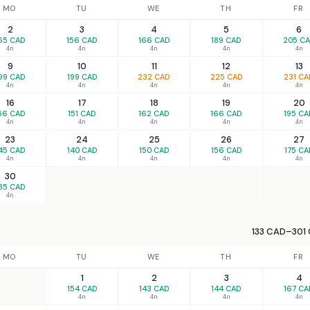
MO
TU
WE
TH
FR
2
3
4
5
6
65 CAD
156 CAD
166 CAD
189 CAD
205 C
4n
4n
4n
4n
4n
9
10
11
12
13
99 CAD
199 CAD
232 CAD
225 CAD
231 CA
4n
4n
4n
4n
4n
16
17
18
19
20
56 CAD
151 CAD
162 CAD
166 CAD
195 CA
4n
4n
4n
4n
4n
23
24
25
26
27
45 CAD
140 CAD
150 CAD
156 CAD
175 CA
4n
4n
4n
4n
4n
30
35 CAD
4n
133 CAD–301 
MO
TU
WE
TH
FR
1
2
3
4
154 CAD
143 CAD
144 CAD
167 CA
4n
4n
4n
4n