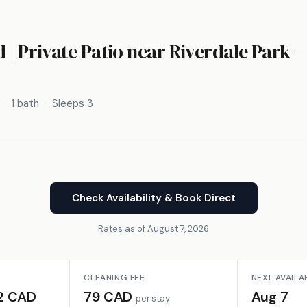
 | Private Patio near Riverdale Park 
1 bath
Sleeps 3
Check Availability & Book Direct
Rates as of August 7, 2026
CLEANING FEE
NEXT AVAILA
2 CAD
79 CAD
Aug 7
per stay