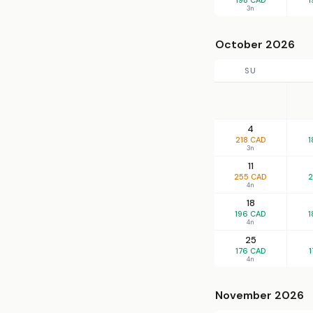
3n
October 2026
SU
4
218 CAD
1
3n
11
255 CAD
2
4n
18
196 CAD
1
4n
25
176 CAD
1
4n
November 2026