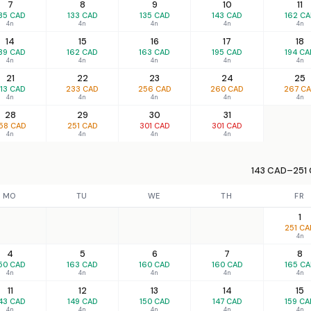
7
8
9
10
11
35 CAD
133 CAD
135 CAD
143 CAD
162 C
4n
4n
4n
4n
4n
14
15
16
17
18
39 CAD
162 CAD
163 CAD
195 CAD
194 CA
4n
4n
4n
4n
4n
21
22
23
24
25
13 CAD
233 CAD
256 CAD
260 CAD
267 C
4n
4n
4n
4n
4n
28
29
30
31
58 CAD
251 CAD
301 CAD
301 CAD
4n
4n
4n
4n
143 CAD–251 
MO
TU
WE
TH
FR
1
251 CA
4n
4
5
6
7
8
50 CAD
163 CAD
160 CAD
160 CAD
165 C
4n
4n
4n
4n
4n
11
12
13
14
15
43 CAD
149 CAD
150 CAD
147 CAD
159 CA
4n
4n
4n
4n
4n