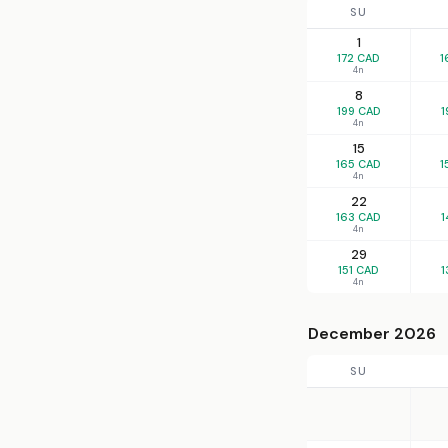
SU
1
172 CAD
1
4n
8
199 CAD
1
4n
15
165 CAD
1
4n
22
163 CAD
1
4n
29
151 CAD
1
4n
December 2026
SU