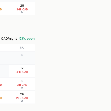
28
AD
349 CAD
2n
 CAD/night ·
53% open
SA
5
—
12
348 CAD
19
AD
311 CAD
3n
26
AD
286 CAD
3n