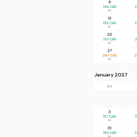
6
144 CAD
1
4n
13
153 CAD
1
4n
20
213 CAD
2
4n
27
263 CAD
2
4n
January 2027
SU
3
157 CAD
1
4n
10
150 CAD
1
4n