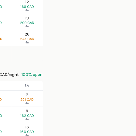
12
AD
168 CAD
4n
19
D
200 CAD
4n
26
AD
243 CAD
4n
CAD/night ·
100% open
SA
2
D
251 CAD
4n
9
AD
162 CAD
4n
16
D
166 CAD
4n