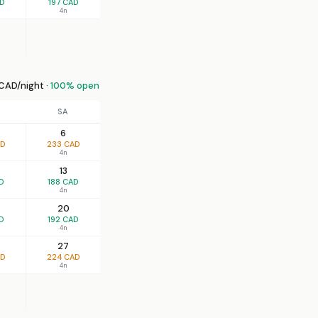
AD
197 CAD
4n
CAD/night ·
100% open
SA
6
AD
233 CAD
4n
13
D
188 CAD
4n
20
D
192 CAD
4n
27
AD
224 CAD
4n