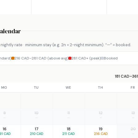
Calendar
nightly rate · minimum stay (e.g. 2n = 2-night minimum). “—” = booked.
ndard)
216 CAD–281 CAD (above avg)
281 CAD+ (peak)
Booked
181 CAD–361
MO
TU
WE
TH
FR
9
10
11
12
13
—
—
—
—
—
16
17
18
19
20
91 CAD
210 CAD
211 CAD
216 CAD
—