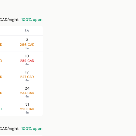
CAD/night ·
100% open
SA
3
AD
266 CAD
3n
10
AD
289 CAD
4n
17
AD
247 CAD
4n
24
AD
234 CAD
4n
31
D
220 CAD
4n
CAD/night ·
100% open