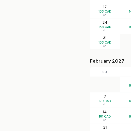
17
153 CAD
1
4n
24
158 CAD
1
4n
31
153 CAD
4n
February 2027
SU
1
7
170 CAD
1
4n
14
181 CAD
1
4n
21