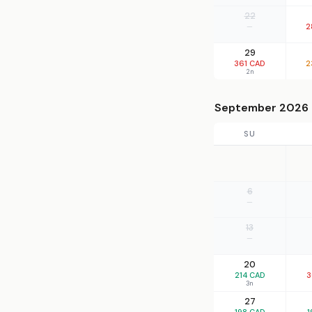
22
—
2
29
361 CAD
2
2n
September 2026
SU
6
—
13
—
20
214 CAD
3
3n
27
198 CAD
1