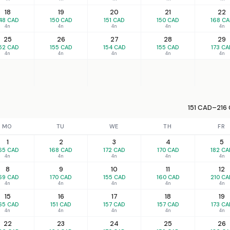
18
19
20
21
22
48 CAD
150 CAD
151 CAD
150 CAD
168 C
4n
4n
4n
4n
4n
25
26
27
28
29
52 CAD
155 CAD
154 CAD
155 CAD
173 CA
4n
4n
4n
4n
4n
151 CAD–216 
MO
TU
WE
TH
FR
1
2
3
4
5
65 CAD
168 CAD
172 CAD
170 CAD
182 CA
4n
4n
4n
4n
4n
8
9
10
11
12
69 CAD
170 CAD
155 CAD
160 CAD
210 CA
4n
4n
4n
4n
4n
15
16
17
18
19
65 CAD
151 CAD
157 CAD
157 CAD
173 CA
4n
4n
4n
4n
4n
22
23
24
25
26