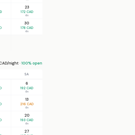
23
AD
172 CAD
4n
30
D
178 CAD
4n
CAD/night ·
100% open
SA
6
D
192 CAD
4n
13
D
216 CAD
4n
20
D
193 CAD
4n
27