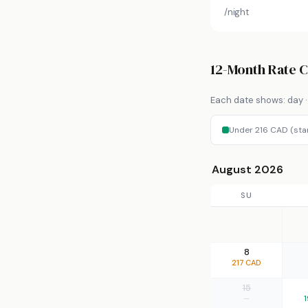
/night
12-Month Rate 
Each date shows: day · 
Under 216 CAD (sta
August 2026
SU
8
217 CAD
15
—
1