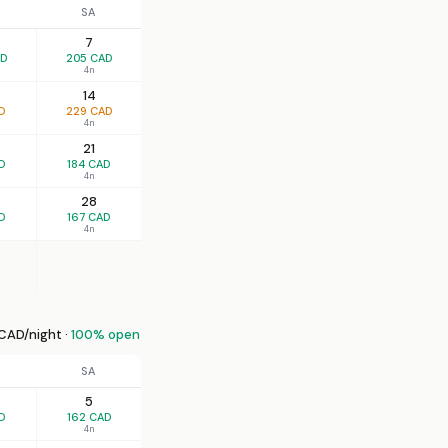
SA
7
AD
205 CAD
4n
14
D
229 CAD
4n
21
D
184 CAD
4n
28
D
167 CAD
4n
CAD/night ·
100% open
SA
5
D
162 CAD
4n