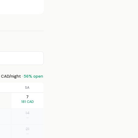
 CAD/night ·
56% open
SA
7
181 CAD
14
—
21
—