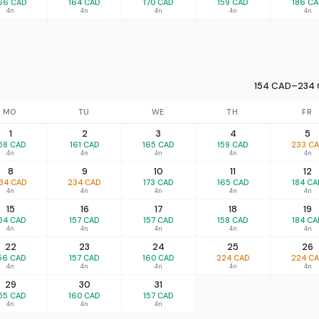
66 CAD
164 CAD
170 CAD
159 CAD
186 C
4n
4n
4n
4n
4n
154 CAD–234 
MO
TU
WE
TH
FR
1
2
3
4
5
58 CAD
161 CAD
165 CAD
159 CAD
233 C
4n
4n
4n
4n
4n
8
9
10
11
12
34 CAD
234 CAD
173 CAD
165 CAD
184 CA
4n
4n
4n
4n
4n
15
16
17
18
19
54 CAD
157 CAD
157 CAD
158 CAD
184 CA
4n
4n
4n
4n
4n
22
23
24
25
26
56 CAD
157 CAD
160 CAD
224 CAD
224 C
4n
4n
4n
4n
4n
29
30
31
55 CAD
160 CAD
157 CAD
4n
4n
4n