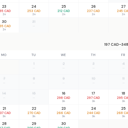
23
24
25
26
27
85 CAD
253 CAD
212 CAD
237 CAD
245 C
2n
2n
2n
2n
2n
30
31
35 CAD
—
2n
197 CAD–348
MO
TU
WE
TH
FR
1
2
3
4
—
—
—
—
7
8
9
10
11
—
—
—
—
—
14
15
16
17
18
—
—
298 CAD
297 CAD
295 C
3n
3n
3n
21
22
23
24
25
07 CAD
270 CAD
266 CAD
244 CAD
268 C
3n
3n
3n
3n
3n
28
29
30
97 CAD
200 CAD
201 CAD