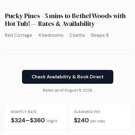
Pucky Pines - 5 mins to Bethel Woods with
Hot Tub! — Rates & Availability
Red Cottage
4 bedrooms
2 baths
Sleeps 8
Check Availability & Book Direct
Rates as of August 8, 2026
NIGHTLY RATE
CLEANING FEE
$324–$360
$240
/night
per stay