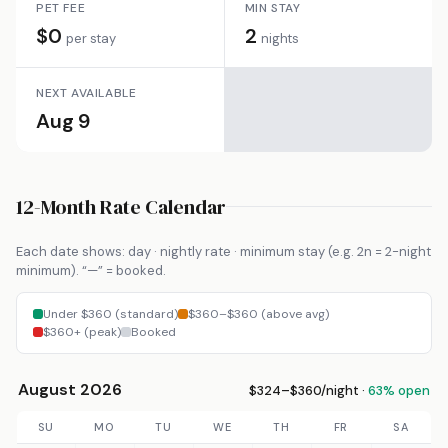
PET FEE
MIN STAY
$0
2
per stay
nights
NEXT AVAILABLE
Aug 9
12-Month Rate Calendar
Each date shows: day · nightly rate · minimum stay (e.g. 2n = 2-night
minimum). “—” = booked.
Under $360 (standard)
$360–$360 (above avg)
$360+ (peak)
Booked
August 2026
$324–$360/night ·
63% open
SU
MO
TU
WE
TH
FR
SA