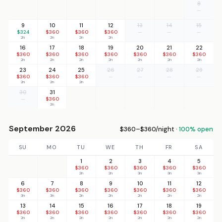
8
—
9
10
11
12
13
14
15
$324
$360
$360
$360
—
—
—
2n
2n
2n
2n
16
17
18
19
20
21
22
$360
$360
$360
$360
$360
$360
$360
2n
2n
2n
2n
2n
2n
2n
23
24
25
26
27
28
29
$360
$360
$360
—
—
—
—
2n
2n
2n
30
31
—
$360
2n
September 2026
$360–$360/night ·
100% open
SU
MO
TU
WE
TH
FR
SA
1
2
3
4
5
$360
$360
$360
$360
$360
2n
2n
3n
3n
3n
6
7
8
9
10
11
12
$360
$360
$360
$360
$360
$360
$360
3n
3n
2n
2n
2n
2n
2n
13
14
15
16
17
18
19
$360
$360
$360
$360
$360
$360
$360
2n
2n
2n
2n
2n
2n
2n