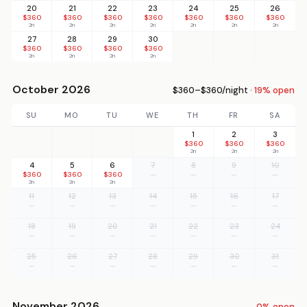
20
21
22
23
24
25
26
$360
$360
$360
$360
$360
$360
$360
2n
2n
2n
2n
2n
2n
2n
27
28
29
30
$360
$360
$360
$360
2n
2n
2n
2n
October 2026
$360–$360/night ·
19% open
SU
MO
TU
WE
TH
FR
SA
1
2
3
$360
$360
$360
2n
2n
2n
4
5
6
7
8
9
10
$360
$360
$360
—
—
—
—
2n
2n
2n
11
12
13
14
15
16
17
—
—
—
—
—
—
—
18
19
20
21
22
23
24
—
—
—
—
—
—
—
25
26
27
28
29
30
31
—
—
—
—
—
—
—
November 2026
0% open