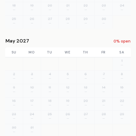
18
19
20
21
22
23
24
—
—
—
—
—
—
—
25
26
27
28
29
30
—
—
—
—
—
—
May 2027
0% open
SU
MO
TU
WE
TH
FR
SA
1
—
2
3
4
5
6
7
8
—
—
—
—
—
—
—
9
10
11
12
13
14
15
—
—
—
—
—
—
—
16
17
18
19
20
21
22
—
—
—
—
—
—
—
23
24
25
26
27
28
29
—
—
—
—
—
—
—
30
31
—
—