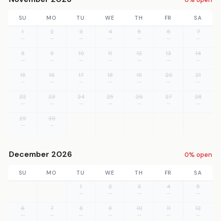
SU
MO
TU
WE
TH
FR
SA
1
2
3
4
5
6
7
—
—
—
—
—
—
—
8
9
10
11
12
13
14
—
—
—
—
—
—
—
15
16
17
18
19
20
21
—
—
—
—
—
—
—
22
23
24
25
26
27
28
—
—
—
—
—
—
—
29
30
—
—
December 2026
0% open
SU
MO
TU
WE
TH
FR
SA
1
2
3
4
5
—
—
—
—
—
6
7
8
9
10
11
12
—
—
—
—
—
—
—