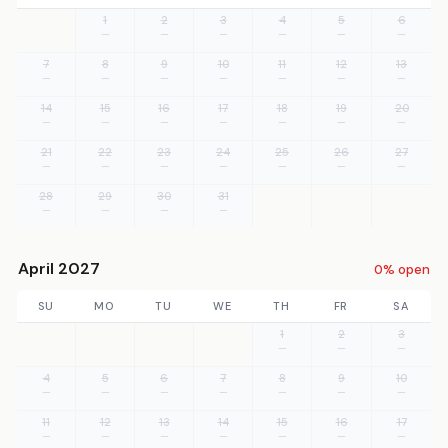
1
2
3
4
5
6
—
—
—
—
—
—
7
8
9
10
11
12
13
—
—
—
—
—
—
—
14
15
16
17
18
19
20
—
—
—
—
—
—
—
21
22
23
24
25
26
27
—
—
—
—
—
—
—
28
29
30
31
—
—
—
—
April 2027
0% open
SU
MO
TU
WE
TH
FR
SA
1
2
3
—
—
—
4
5
6
7
8
9
10
—
—
—
—
—
—
—
11
12
13
14
15
16
17
—
—
—
—
—
—
—