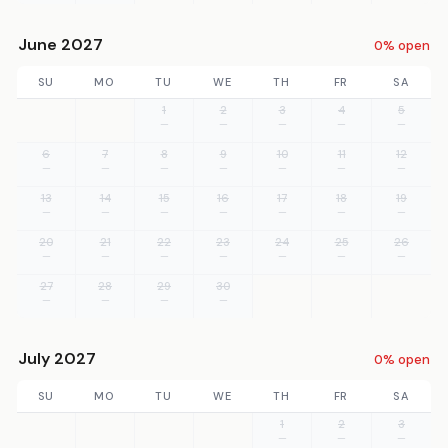
June 2027
0% open
SU
MO
TU
WE
TH
FR
SA
1
2
3
4
5
—
—
—
—
—
6
7
8
9
10
11
12
—
—
—
—
—
—
—
13
14
15
16
17
18
19
—
—
—
—
—
—
—
20
21
22
23
24
25
26
—
—
—
—
—
—
—
27
28
29
30
—
—
—
—
July 2027
0% open
SU
MO
TU
WE
TH
FR
SA
1
2
3
—
—
—