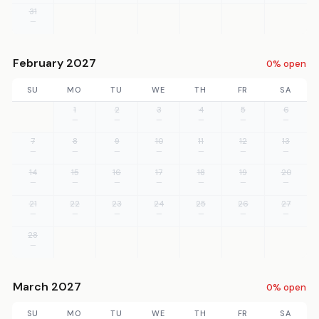
31
—
February 2027
0% open
SU
MO
TU
WE
TH
FR
SA
1
2
3
4
5
6
—
—
—
—
—
—
7
8
9
10
11
12
13
—
—
—
—
—
—
—
14
15
16
17
18
19
20
—
—
—
—
—
—
—
21
22
23
24
25
26
27
—
—
—
—
—
—
—
28
—
March 2027
0% open
SU
MO
TU
WE
TH
FR
SA