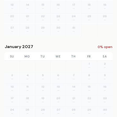
13
14
15
16
17
18
19
—
—
—
—
—
—
—
20
21
22
23
24
25
26
—
—
—
—
—
—
—
27
28
29
30
31
—
—
—
—
—
January 2027
0% open
SU
MO
TU
WE
TH
FR
SA
1
2
—
—
3
4
5
6
7
8
9
—
—
—
—
—
—
—
10
11
12
13
14
15
16
—
—
—
—
—
—
—
17
18
19
20
21
22
23
—
—
—
—
—
—
—
24
25
26
27
28
29
30
—
—
—
—
—
—
—