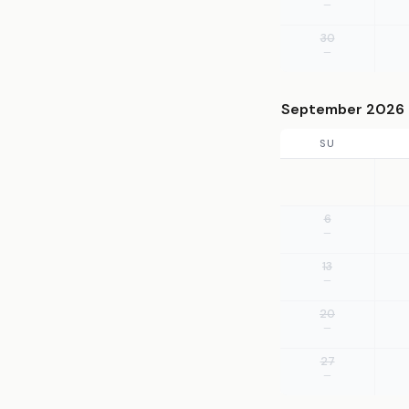
—
30
—
September 2026
SU
6
—
13
—
20
—
27
—