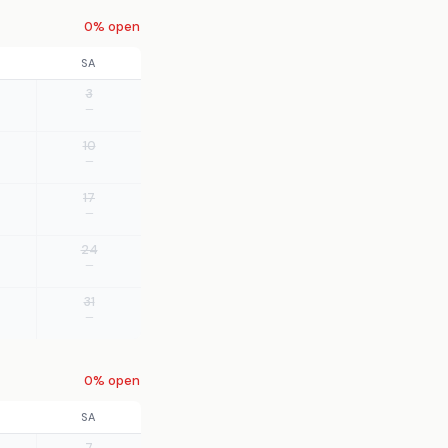
0% open
SA
3
—
10
—
17
—
24
—
31
—
0% open
SA
7