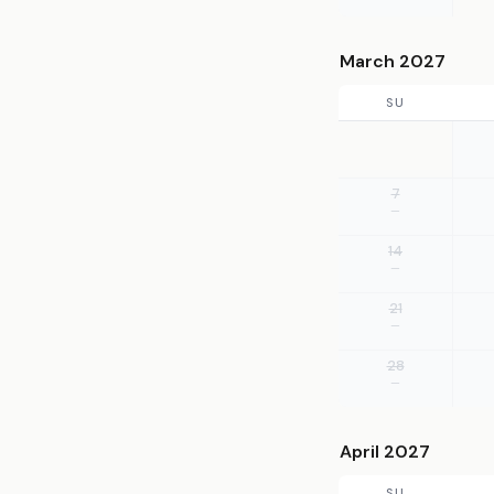
March 2027
SU
7
—
14
—
21
—
28
—
April 2027
SU