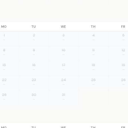
MO
TU
WE
TH
FR
1
2
3
4
5
—
—
—
—
—
8
9
10
11
12
—
—
—
—
—
15
16
17
18
19
—
—
—
—
—
22
23
24
25
26
—
—
—
—
—
29
30
31
—
—
—
MO
TU
WE
TH
FR