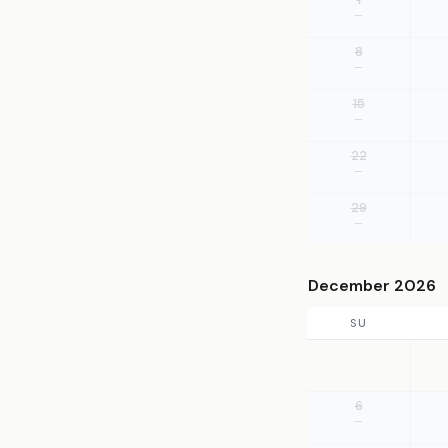
—
8
—
15
—
22
—
29
—
December 2026
SU
6
—