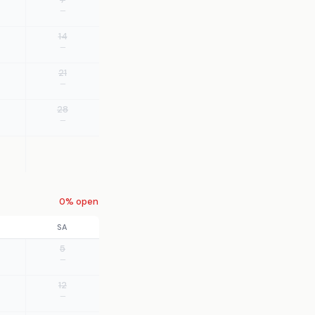
—
14
—
21
—
28
—
0% open
SA
5
—
12
—