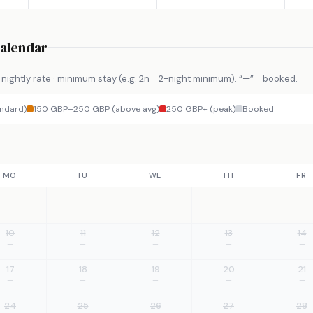
Calendar
nightly rate · minimum stay (e.g. 2n = 2-night minimum). “—” = booked.
ndard)
150 GBP–250 GBP (above avg)
250 GBP+ (peak)
Booked
MO
TU
WE
TH
FR
10
11
12
13
14
—
—
—
—
—
17
18
19
20
21
—
—
—
—
—
24
25
26
27
28