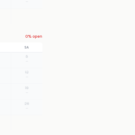
—
0% open
SA
5
—
12
—
19
—
26
—