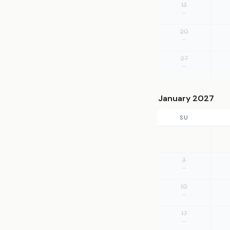
13
—
20
—
27
—
January 2027
SU
3
—
10
—
17
—