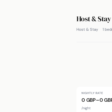
Host & Stay
Host & Stay
1 be
NIGHTLY RATE
0 GBP–0 GB
/night