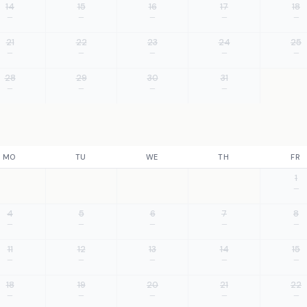
14
15
16
17
18
—
—
—
—
—
21
22
23
24
25
—
—
—
—
—
28
29
30
31
—
—
—
—
MO
TU
WE
TH
FR
1
—
4
5
6
7
8
—
—
—
—
—
11
12
13
14
15
—
—
—
—
—
18
19
20
21
22
—
—
—
—
—