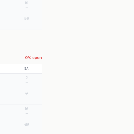
19
—
26
—
0% open
SA
2
—
9
—
16
—
23
—