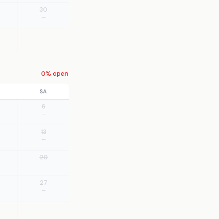
30
—
0% open
SA
6
—
13
—
20
—
27
—