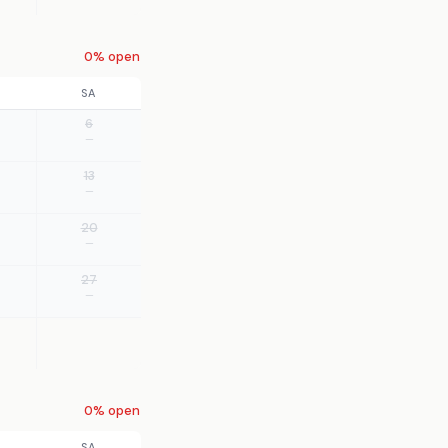
0% open
SA
6
—
13
—
20
—
27
—
0% open
SA