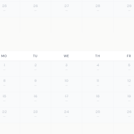
25
26
27
28
29
—
—
—
—
—
MO
TU
WE
TH
FR
1
2
3
4
5
—
—
—
—
—
8
9
10
11
12
—
—
—
—
—
15
16
17
18
19
—
—
—
—
—
22
23
24
25
26
—
—
—
—
—