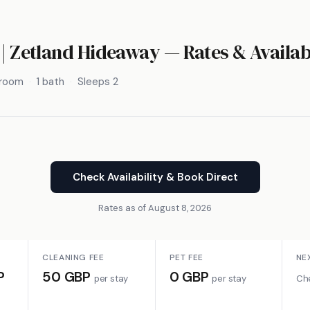
 | Zetland Hideaway — Rates & Availab
droom
1 bath
Sleeps 2
Check Availability & Book Direct
Rates as of August 8, 2026
CLEANING FEE
PET FEE
NE
P
50 GBP
0 GBP
per stay
per stay
Che