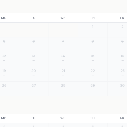
MO
TU
WE
TH
FR
1
2
—
—
5
6
7
8
9
—
—
—
—
—
12
13
14
15
16
—
—
—
—
—
19
20
21
22
23
—
—
—
—
—
26
27
28
29
30
—
—
—
—
—
MO
TU
WE
TH
FR
2
3
4
5
6