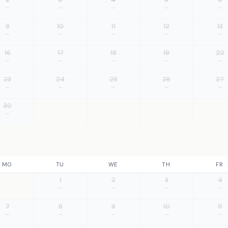
—
—
—
—
—
9
10
11
12
13
—
—
—
—
—
16
17
18
19
20
—
—
—
—
—
23
24
25
26
27
—
—
—
—
—
30
—
MO
TU
WE
TH
FR
1
2
3
4
—
—
—
—
7
8
9
10
11
—
—
—
—
—