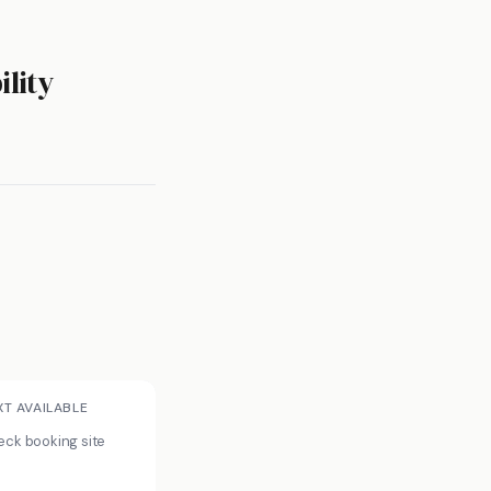
ility
XT AVAILABLE
ck booking site