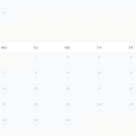
—
—
—
—
—
31
—
MO
TU
WE
TH
FR
1
2
3
4
—
—
—
—
7
8
9
10
11
—
—
—
—
—
14
15
16
17
18
—
—
—
—
—
21
22
23
24
25
—
—
—
—
—
28
29
30
—
—
—