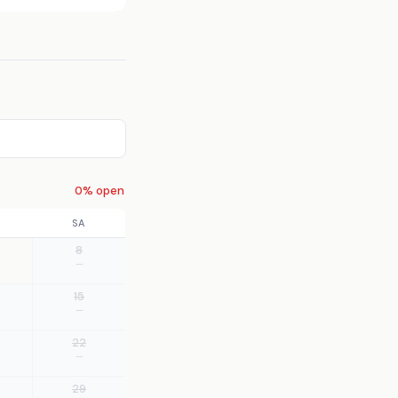
0% open
SA
8
—
15
—
22
—
29