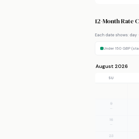
12-Month Rate 
Each date shows: day · 
Under 150 GBP (sta
August 2026
SU
9
—
16
—
23