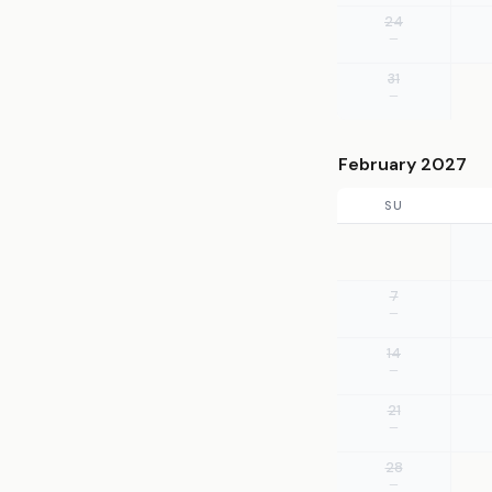
24
—
31
—
February 2027
SU
7
—
14
—
21
—
28
—