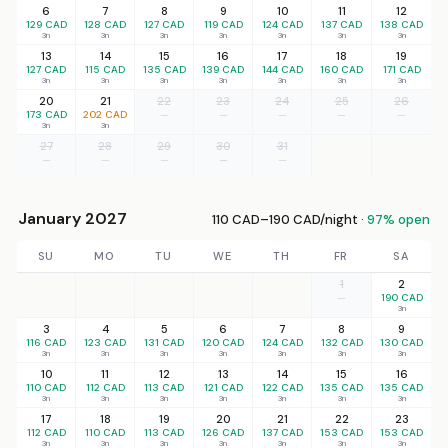
6
7
8
9
10
11
12
129 CAD
128 CAD
127 CAD
119 CAD
124 CAD
137 CAD
138 CAD
3n
3n
3n
3n
3n
3n
3n
13
14
15
16
17
18
19
127 CAD
115 CAD
135 CAD
139 CAD
144 CAD
160 CAD
171 CAD
3n
3n
3n
3n
3n
3n
3n
20
21
22
23
24
25
26
173 CAD
202 CAD
—
—
—
—
—
3n
3n
27
28
29
30
31
—
—
—
—
—
January 2027
110 CAD–190 CAD/night ·
97% open
SU
MO
TU
WE
TH
FR
SA
1
2
—
190 CAD
3n
3
4
5
6
7
8
9
116 CAD
123 CAD
131 CAD
120 CAD
124 CAD
132 CAD
130 CAD
3n
3n
3n
3n
3n
3n
3n
10
11
12
13
14
15
16
110 CAD
112 CAD
113 CAD
121 CAD
122 CAD
135 CAD
135 CAD
3n
3n
3n
3n
3n
3n
3n
17
18
19
20
21
22
23
112 CAD
110 CAD
113 CAD
126 CAD
137 CAD
153 CAD
153 CAD
3n
3n
3n
3n
3n
3n
3n