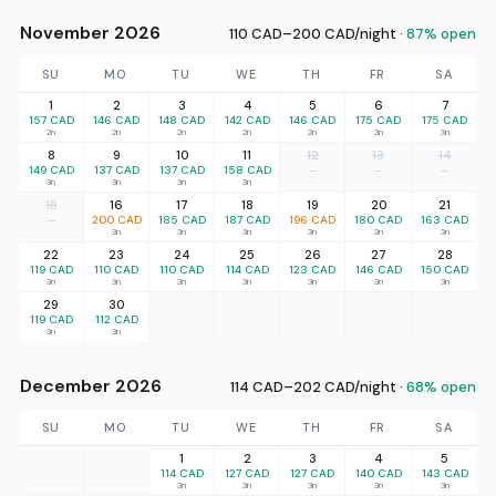
November 2026
110 CAD–200 CAD/night ·
87% open
SU
MO
TU
WE
TH
FR
SA
1
2
3
4
5
6
7
157 CAD
146 CAD
148 CAD
142 CAD
146 CAD
175 CAD
175 CAD
2n
2n
2n
2n
2n
3n
3n
8
9
10
11
12
13
14
149 CAD
137 CAD
137 CAD
158 CAD
—
—
—
3n
3n
3n
3n
15
16
17
18
19
20
21
—
200 CAD
185 CAD
187 CAD
196 CAD
180 CAD
163 CAD
3n
3n
3n
3n
3n
3n
22
23
24
25
26
27
28
119 CAD
110 CAD
110 CAD
114 CAD
123 CAD
146 CAD
150 CAD
3n
3n
3n
3n
3n
3n
3n
29
30
119 CAD
112 CAD
3n
3n
December 2026
114 CAD–202 CAD/night ·
68% open
SU
MO
TU
WE
TH
FR
SA
1
2
3
4
5
114 CAD
127 CAD
127 CAD
140 CAD
143 CAD
3n
3n
3n
3n
3n