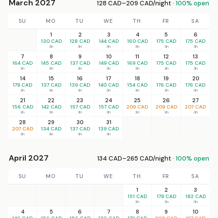
March 2027
128 CAD–209 CAD/night ·
100% open
SU
MO
TU
WE
TH
FR
SA
1
2
3
4
5
6
130 CAD
128 CAD
144 CAD
160 CAD
175 CAD
175 CAD
3n
3n
3n
3n
3n
3n
7
8
9
10
11
12
13
164 CAD
145 CAD
137 CAD
149 CAD
169 CAD
175 CAD
175 CAD
3n
3n
3n
3n
3n
3n
3n
14
15
16
17
18
19
20
179 CAD
137 CAD
139 CAD
140 CAD
154 CAD
176 CAD
176 CAD
3n
3n
3n
3n
3n
3n
3n
21
22
23
24
25
26
27
156 CAD
142 CAD
157 CAD
157 CAD
209 CAD
209 CAD
207 CAD
3n
3n
3n
3n
3n
3n
3n
28
29
30
31
207 CAD
134 CAD
137 CAD
139 CAD
3n
3n
3n
3n
April 2027
134 CAD–265 CAD/night ·
100% open
SU
MO
TU
WE
TH
FR
SA
1
2
3
151 CAD
179 CAD
182 CAD
3n
3n
3n
4
5
6
7
8
9
10