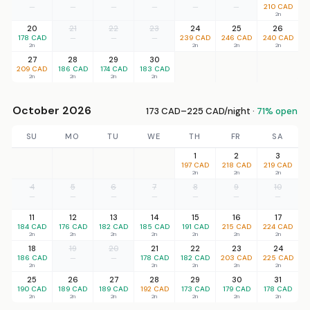
—
—
—
—
—
—
210 CAD
2n
20
21
22
23
24
25
26
178 CAD
—
—
—
239 CAD
246 CAD
240 CAD
2n
2n
2n
2n
27
28
29
30
209 CAD
186 CAD
174 CAD
183 CAD
2n
2n
2n
2n
October 2026
173 CAD–225 CAD/night ·
71% open
SU
MO
TU
WE
TH
FR
SA
1
2
3
197 CAD
218 CAD
219 CAD
2n
2n
2n
4
5
6
7
8
9
10
—
—
—
—
—
—
—
11
12
13
14
15
16
17
184 CAD
176 CAD
182 CAD
185 CAD
191 CAD
215 CAD
224 CAD
2n
2n
2n
2n
2n
2n
2n
18
19
20
21
22
23
24
186 CAD
—
—
178 CAD
182 CAD
203 CAD
225 CAD
2n
2n
2n
2n
2n
25
26
27
28
29
30
31
190 CAD
189 CAD
189 CAD
192 CAD
173 CAD
179 CAD
178 CAD
2n
2n
2n
2n
2n
2n
2n