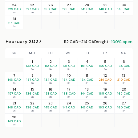
24
25
26
27
28
29
30
129 CAD
127 CAD
130 CAD
125 CAD
141 CAD
148 CAD
148 CAD
3n
3n
3n
3n
3n
3n
3n
31
115 CAD
3n
February 2027
112 CAD–214 CAD/night ·
100% open
SU
MO
TU
WE
TH
FR
SA
1
2
3
4
5
6
132 CAD
112 CAD
131 CAD
151 CAD
160 CAD
164 CAD
3n
3n
3n
3n
3n
3n
7
8
9
10
11
12
13
146 CAD
137 CAD
134 CAD
164 CAD
164 CAD
214 CAD
210 CAD
3n
3n
3n
3n
3n
3n
3n
14
15
16
17
18
19
20
157 CAD
136 CAD
131 CAD
138 CAD
144 CAD
165 CAD
165 CAD
3n
3n
3n
3n
3n
3n
3n
21
22
23
24
25
26
27
148 CAD
136 CAD
145 CAD
147 CAD
147 CAD
163 CAD
160 CAD
3n
3n
3n
3n
3n
3n
3n
28
143 CAD
3n