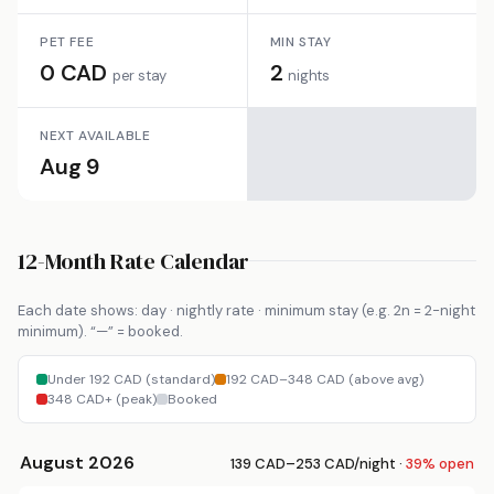
PET FEE
MIN STAY
0 CAD
2
per stay
nights
NEXT AVAILABLE
Aug 9
12-Month Rate Calendar
Each date shows: day · nightly rate · minimum stay (e.g. 2n = 2-night
minimum). “—” = booked.
Under 192 CAD (standard)
192 CAD–348 CAD (above avg)
348 CAD+ (peak)
Booked
August 2026
139 CAD–253 CAD/night ·
39% open