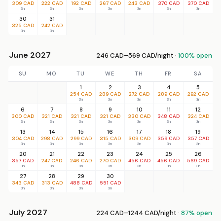
309 CAD
222 CAD
192 CAD
267 CAD
243 CAD
370 CAD
370 CAD
3n
3n
3n
3n
3n
3n
3n
30
31
325 CAD
242 CAD
3n
3n
June 2027
246 CAD–569 CAD/night ·
100% open
SU
MO
TU
WE
TH
FR
SA
1
2
3
4
5
254 CAD
289 CAD
272 CAD
289 CAD
292 CAD
3n
3n
3n
3n
3n
6
7
8
9
10
11
12
300 CAD
321 CAD
321 CAD
321 CAD
330 CAD
348 CAD
324 CAD
3n
3n
3n
3n
3n
3n
3n
13
14
15
16
17
18
19
304 CAD
298 CAD
299 CAD
315 CAD
309 CAD
359 CAD
357 CAD
3n
3n
3n
3n
3n
3n
3n
20
21
22
23
24
25
26
357 CAD
247 CAD
246 CAD
270 CAD
456 CAD
456 CAD
569 CAD
3n
3n
3n
3n
3n
3n
3n
27
28
29
30
343 CAD
313 CAD
488 CAD
551 CAD
3n
3n
3n
3n
July 2027
224 CAD–1244 CAD/night ·
87% open