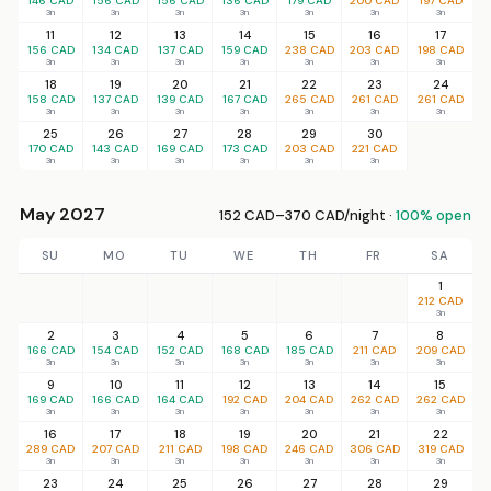
146 CAD
156 CAD
156 CAD
136 CAD
179 CAD
200 CAD
197 CAD
3n
3n
3n
3n
3n
3n
3n
11
12
13
14
15
16
17
156 CAD
134 CAD
137 CAD
159 CAD
238 CAD
203 CAD
198 CAD
3n
3n
3n
3n
3n
3n
3n
18
19
20
21
22
23
24
158 CAD
137 CAD
139 CAD
167 CAD
265 CAD
261 CAD
261 CAD
3n
3n
3n
3n
3n
3n
3n
25
26
27
28
29
30
170 CAD
143 CAD
169 CAD
173 CAD
203 CAD
221 CAD
3n
3n
3n
3n
3n
3n
May 2027
152 CAD–370 CAD/night ·
100% open
SU
MO
TU
WE
TH
FR
SA
1
212 CAD
3n
2
3
4
5
6
7
8
166 CAD
154 CAD
152 CAD
168 CAD
185 CAD
211 CAD
209 CAD
3n
3n
3n
3n
3n
3n
3n
9
10
11
12
13
14
15
169 CAD
166 CAD
164 CAD
192 CAD
204 CAD
262 CAD
262 CAD
3n
3n
3n
3n
3n
3n
3n
16
17
18
19
20
21
22
289 CAD
207 CAD
211 CAD
198 CAD
246 CAD
306 CAD
319 CAD
3n
3n
3n
3n
3n
3n
3n
23
24
25
26
27
28
29