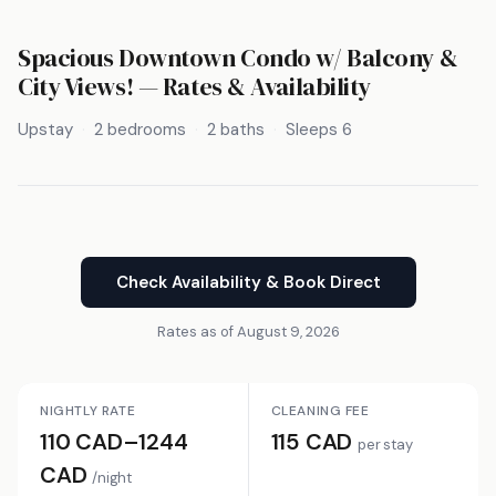
Spacious Downtown Condo w/ Balcony &
City Views! — Rates & Availability
Upstay
2 bedrooms
2 baths
Sleeps 6
Check Availability & Book Direct
Rates as of August 9, 2026
NIGHTLY RATE
CLEANING FEE
110 CAD–1244
115 CAD
per stay
CAD
/night