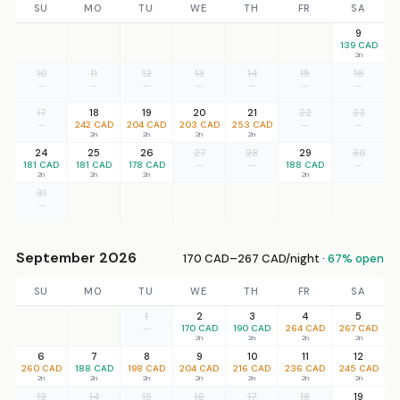
SU
MO
TU
WE
TH
FR
SA
9
139 CAD
2n
10
11
12
13
14
15
16
—
—
—
—
—
—
—
17
18
19
20
21
22
23
—
242 CAD
204 CAD
203 CAD
253 CAD
—
—
2n
2n
2n
2n
24
25
26
27
28
29
30
181 CAD
181 CAD
178 CAD
—
—
188 CAD
—
2n
2n
2n
2n
31
—
September 2026
170 CAD–267 CAD/night ·
67% open
SU
MO
TU
WE
TH
FR
SA
1
2
3
4
5
—
170 CAD
190 CAD
264 CAD
267 CAD
2n
2n
2n
2n
6
7
8
9
10
11
12
260 CAD
188 CAD
198 CAD
204 CAD
216 CAD
236 CAD
245 CAD
2n
2n
2n
2n
2n
2n
2n
13
14
15
16
17
18
19